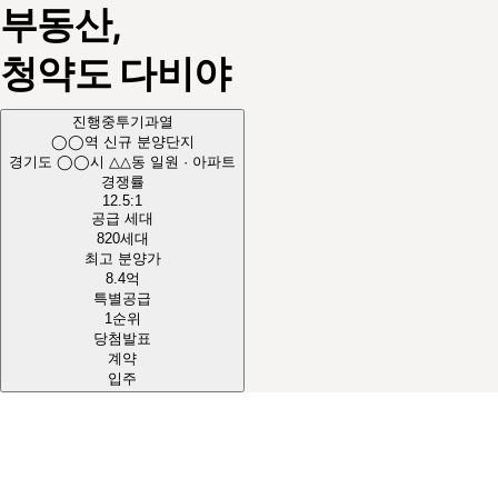
부동산,
청약도
다비야
진행중
투기과열
◯◯역 신규 분양단지
경기도 ◯◯시 △△동 일원 · 아파트
경쟁률
12.5
:1
공급 세대
820
세대
최고 분양가
8.4
억
특별공급
1순위
당첨발표
계약
입주