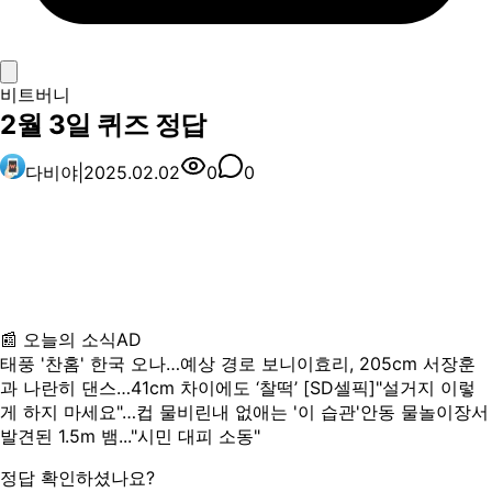
비트버니
2월 3일 퀴즈 정답
다비야
|
2025.02.02
1
0
📰 오늘의 소식
AD
태풍 '찬홈' 한국 오나…예상 경로 보니
이효리, 205cm 서장훈
과 나란히 댄스…41cm 차이에도 ‘찰떡’ [SD셀픽]
"설거지 이렇
게 하지 마세요"…컵 물비린내 없애는 '이 습관'
안동 물놀이장서
발견된 1.5m 뱀..."시민 대피 소동"
정답 확인하셨나요?