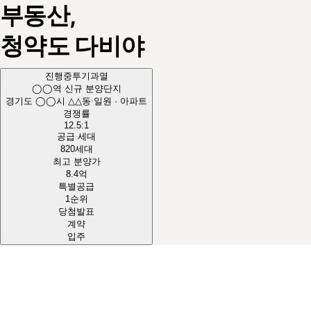
부동산,
청약도
다비야
진행중
투기과열
◯◯역 신규 분양단지
경기도 ◯◯시 △△동 일원 · 아파트
경쟁률
12.5
:1
공급 세대
820
세대
최고 분양가
8.4
억
특별공급
1순위
당첨발표
계약
입주