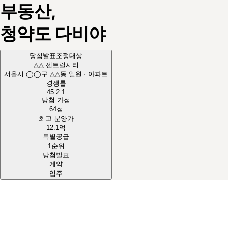
부동산,
청약도
다비야
당첨발표
조정대상
△△ 센트럴시티
서울시 ◯◯구 △△동 일원 · 아파트
경쟁률
45.2
:1
당첨 가점
64
점
최고 분양가
12.1
억
특별공급
1순위
당첨발표
계약
입주