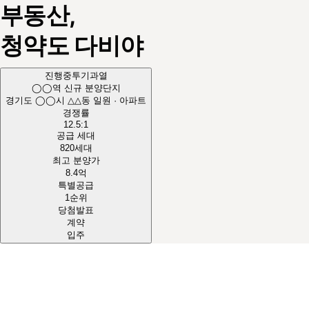
부동산,
청약도
다비야
진행중
투기과열
◯◯역 신규 분양단지
경기도 ◯◯시 △△동 일원 · 아파트
경쟁률
12.5
:1
공급 세대
820
세대
최고 분양가
8.4
억
특별공급
1순위
당첨발표
계약
입주