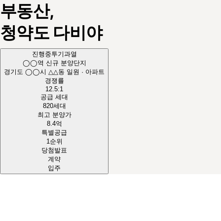
부동산,
청약도
다비야
진행중
투기과열
◯◯역 신규 분양단지
경기도 ◯◯시 △△동 일원 · 아파트
경쟁률
12.5
:1
공급 세대
820
세대
최고 분양가
8.4
억
특별공급
1순위
당첨발표
계약
입주