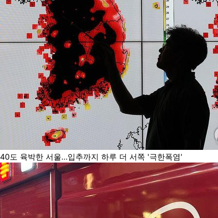
40도 육박한 서울…입추까지 하루 더 서쪽 '극한폭염'