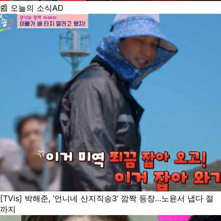
📰 오늘의 소식
AD
[TVis] 박해준, ‘언니네 산지직송3’ 깜짝 등장…노윤서 냅다 절
까지