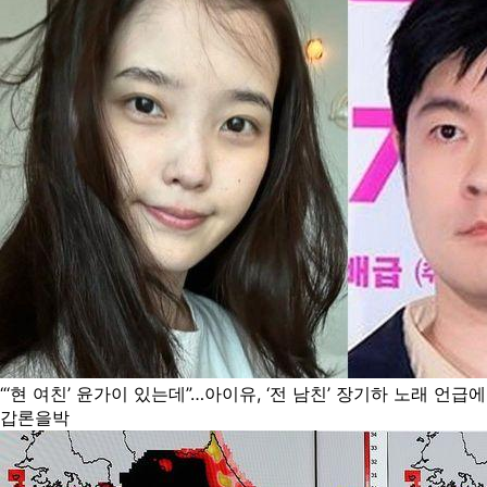
“‘현 여친’ 윤가이 있는데”…아이유, ‘전 남친’ 장기하 노래 언급에
갑론을박