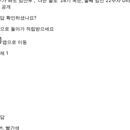
누가 봐도 임산부", '나는 솔로' 28기 옥순, 둘째 임신 22주차 D
 공개
답 확인하셨나요?
으로 돌아가 적립받으세요
앱으로 이동
제 1
답
번. 빨간색