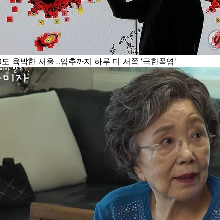
0도 육박한 서울…입추까지 하루 더 서쪽 '극한폭염'