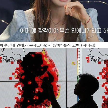
혜수, “내 연애가 문제…아쉽지 않아” 솔직 고백 (피디씨)