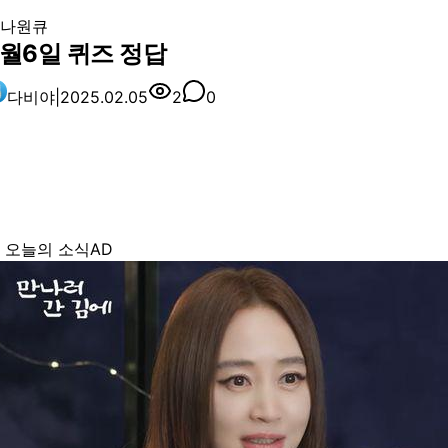
나원큐
2월6일 퀴즈 정답
다비야
|
2025.02.05
2
0
 오늘의 소식
AD