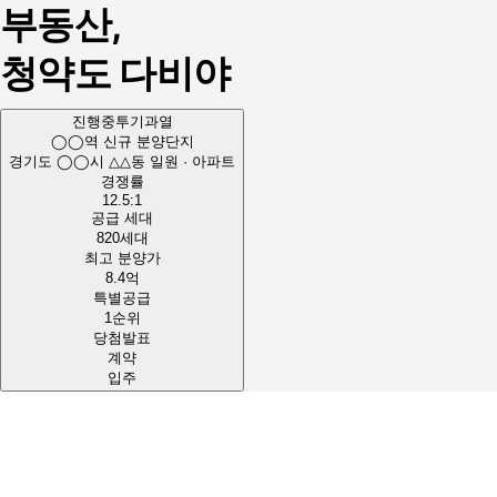
부동산,
청약도
다비야
진행중
투기과열
◯◯역 신규 분양단지
경기도 ◯◯시 △△동 일원 · 아파트
경쟁률
12.5
:1
공급 세대
820
세대
최고 분양가
8.4
억
특별공급
1순위
당첨발표
계약
입주