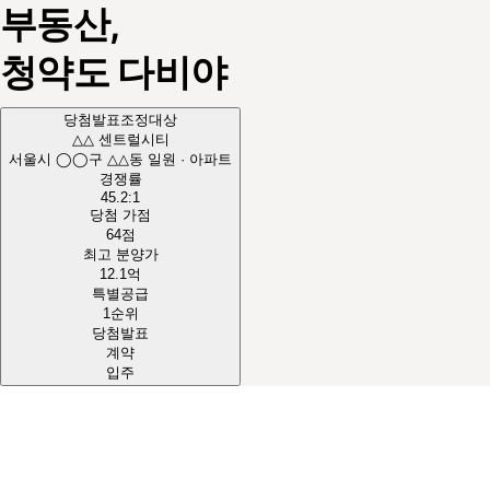
부동산,
청약도
다비야
당첨발표
조정대상
△△ 센트럴시티
서울시 ◯◯구 △△동 일원 · 아파트
경쟁률
45.2
:1
당첨 가점
64
점
최고 분양가
12.1
억
특별공급
1순위
당첨발표
계약
입주