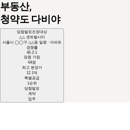
부동산,
청약도
다비야
당첨발표
조정대상
△△ 센트럴시티
서울시 ◯◯구 △△동 일원 · 아파트
경쟁률
45.2
:1
당첨 가점
64
점
최고 분양가
12.1
억
특별공급
1순위
당첨발표
계약
입주