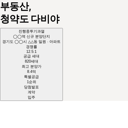
부동산,
청약도
다비야
진행중
투기과열
◯◯역 신규 분양단지
경기도 ◯◯시 △△동 일원 · 아파트
경쟁률
12.5
:1
공급 세대
820
세대
최고 분양가
8.4
억
특별공급
1순위
당첨발표
계약
입주