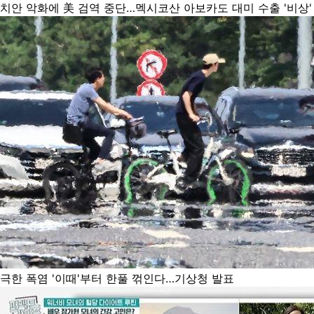
치안 악화에 美 검역 중단…멕시코산 아보카도 대미 수출 '비상'
극한 폭염 '이때'부터 한풀 꺾인다…기상청 발표