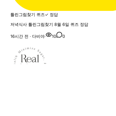
틀린그림찾기 퀴즈
✓ 정답
저녁식사 틀린그림찾기 8월 6일 퀴즈 정답
16시간 전
· 다비야
·
10
0
캐시워크
같이 찾는 중
8월 7일 8/9 특가 마감｜저당·고단백 시리얼 45% 할인!
2시간 전
· 다비야
·
0
0