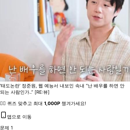
‘태도논란’ 정준원, 웹 예능서 내보인 속내 “난 배우를 하면 안
되는 사람인가..” [RE:뷰]
🏄‍♂️ 퀴즈 맞추고 최대
1,000P
챙겨가세요!
앱으로 이동
문제 1