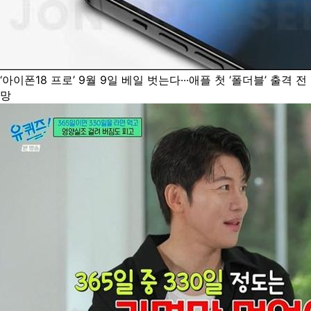
‘아이폰18 프로’ 9월 9일 베일 벗는다···애플 첫 ‘폴더블’ 출격 전
망