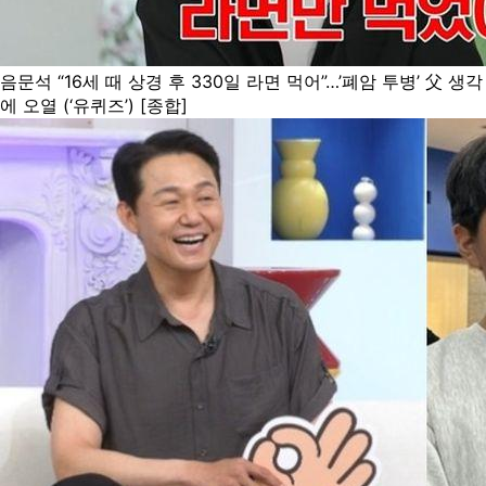
음문석 “16세 때 상경 후 330일 라면 먹어”…’폐암 투병’ 父 생각
에 오열 (‘유퀴즈’) [종합]