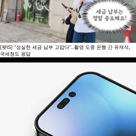
[왓IS] “성실한 세금 납부 고맙다”...촬영 도중 은행 간 유재석,
국세청도 응답