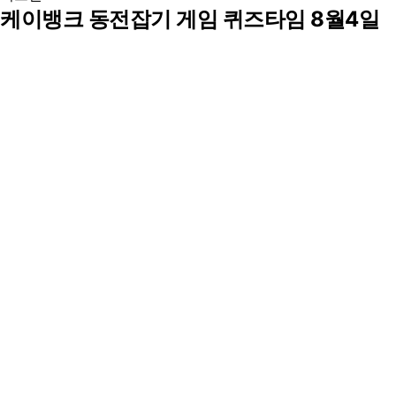
케이뱅크 동전잡기 게임 퀴즈타임 8월4일
08시 퀴즈 정답
다비야
|
2025.08.03
1
0