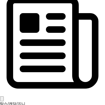
탐스/캐닥/지니