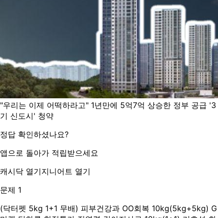
"우리는 이제 어떡하라고" 1년만에 5억7억 상승한 정부 공급 '3
기 신도시' 청약
정답 확인하셨나요?
앱으로 돌아가 적립받으세요
캐시닥 열기
지니어트 열기
문제 1
(닥터펫 5kg 1+1 무배) 피부건강과 OO회복 10kg(5kg+5kg) G