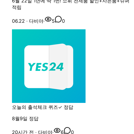
6월 22일 1년에 딱 1번! 소휘 전제품 할인+사은품+슈퍼
적립
06.22
· 다비야
·
5
0
오늘의 출석체크 퀴즈
✓ 정답
8월9일 정답
20시간 전
· 다비야
·
6
0