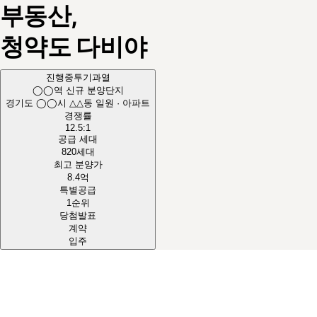
부동산,
청약도
다비야
진행중
투기과열
◯◯역 신규 분양단지
경기도 ◯◯시 △△동 일원 · 아파트
경쟁률
12.5
:1
공급 세대
820
세대
최고 분양가
8.4
억
특별공급
1순위
당첨발표
계약
입주