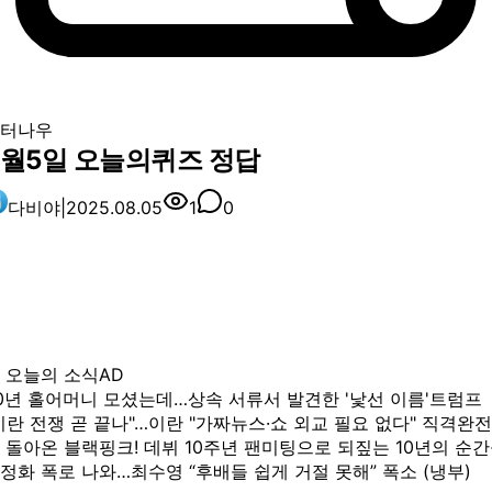
터나우
8월5일 오늘의퀴즈 정답
다비야
|
2025.08.05
1
0
 오늘의 소식
AD
0년 홀어머니 모셨는데…상속 서류서 발견한 '낯선 이름'
트럼프
이란 전쟁 곧 끝나"…이란 "가짜뉴스·쇼 외교 필요 없다" 직격
완전
 돌아온 블랙핑크! 데뷔 10주년 팬미팅으로 되짚는 10년의 순
정화 폭로 나와…최수영 “후배들 쉽게 거절 못해” 폭소 (냉부)