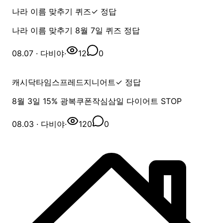
나라 이름 맞추기 퀴즈
✓ 정답
나라 이름 맞추기 8월 7일 퀴즈 정답
08.07
· 다비야
·
12
0
캐시닥
타임스프레드
지니어트
✓ 정답
8월 3일 ️15% 광복쿠폰작심삼일 다이어트 STOP
08.03
· 다비야
·
120
0