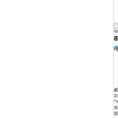
닥

2
"
로
엄