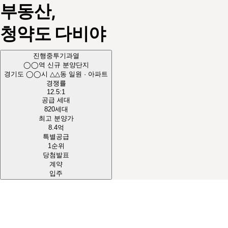
부동산,
청약도
다비야
진행중
투기과열
◯◯역 신규 분양단지
경기도 ◯◯시 △△동 일원 · 아파트
경쟁률
12.5
:1
공급 세대
820
세대
최고 분양가
8.4
억
특별공급
1순위
당첨발표
계약
입주