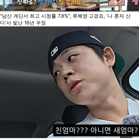
"남산 계단서 최고 시청률 7.8%", 류혜영·고경표, '나 혼자 산
다'서 빛난 16년 우정