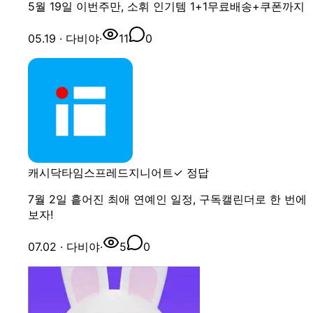
5월 19일 이번주만, 소휘 인기템 1+1무료배송+쿠폰까지
05.19
· 다비야
·
11
0
캐시닥
타임스프레드
지니어트
✓ 정답
7월 2일 흩어진 최애 연예인 일정, 구독캘린더로 한 번에
보자!
07.02
· 다비야
·
5
0