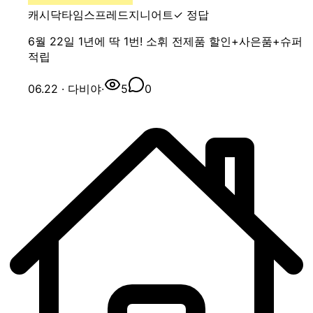
캐시닥
타임스프레드
지니어트
✓ 정답
6월 22일 1년에 딱 1번! 소휘 전제품 할인+사은품+슈퍼
적립
06.22
· 다비야
·
5
0