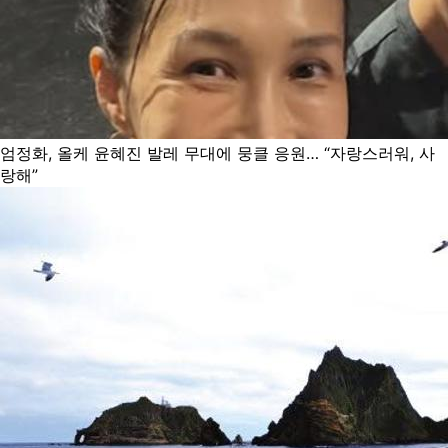
엄정화, 올케 윤혜진 발레 무대에 뭉클 응원… “자랑스러워, 사
랑해”