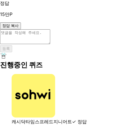
정답
15만P
정답 복사
등록
진행중인 퀴즈
캐시닥
타임스프레드
지니어트
✓ 정답