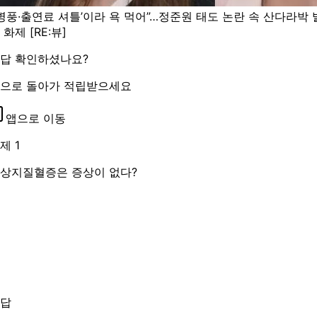
‘병풍·출연료 셔틀’이라 욕 먹어”…정준원 태도 논란 속 산다라박 
 화제 [RE:뷰]
답 확인하셨나요?
으로 돌아가 적립받으세요
앱으로 이동
제 1
상지질혈증은 증상이 없다?
답