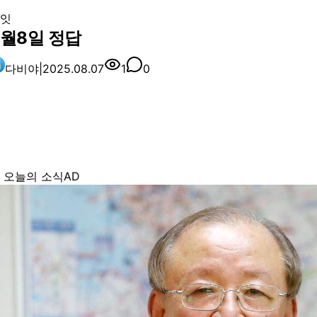
잇
8월8일 정답
다비야
|
2025.08.07
1
0
 오늘의 소식
AD