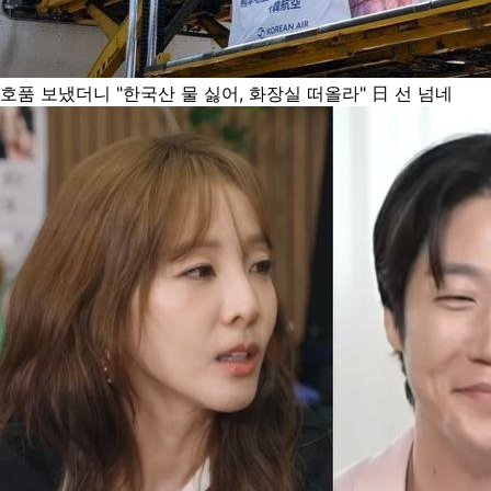
호품 보냈더니 "한국산 물 싫어, 화장실 떠올라" 日 선 넘네