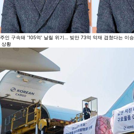
주인 구속돼 '105억' 날릴 위기… 빚만 73억 악재 겹쳤다는 이
 상황