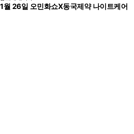
1월 26일 오민화쇼X동국제약 나이트케어
앵콜라이브!
다비야
|
2025.01.26
2
0