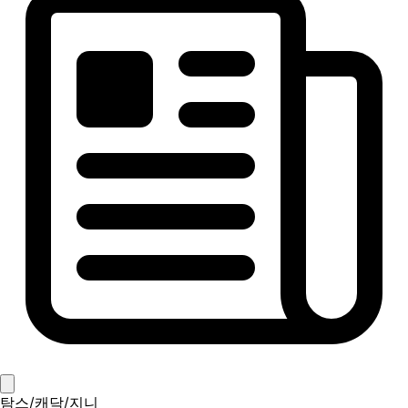
탐스/캐닥/지니