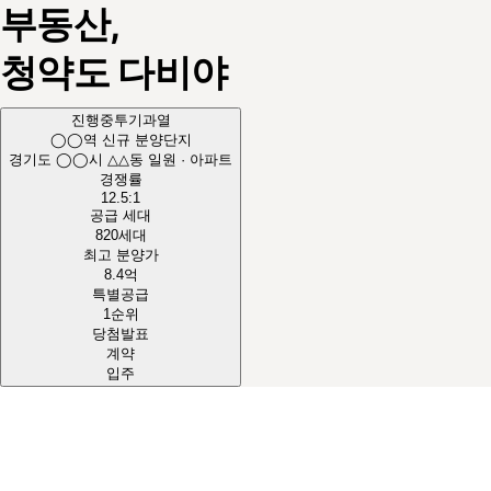
부동산,
청약도
다비야
진행중
투기과열
◯◯역 신규 분양단지
경기도 ◯◯시 △△동 일원 · 아파트
경쟁률
12.5
:1
공급 세대
820
세대
최고 분양가
8.4
억
특별공급
1순위
당첨발표
계약
입주